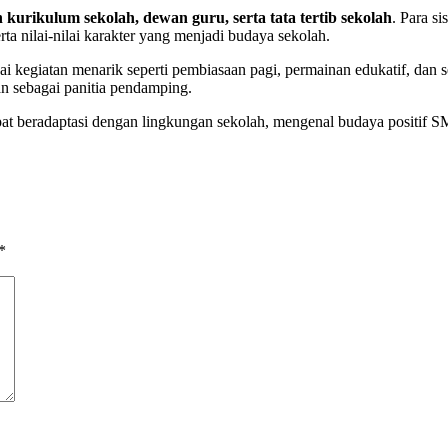
 kurikulum sekolah, dewan guru, serta tata tertib sekolah
. Para s
ta nilai-nilai karakter yang menjadi budaya sekolah.
 kegiatan menarik seperti pembiasaan pagi, permainan edukatif, dan s
n sebagai panitia pendamping.
pat beradaptasi dengan lingkungan sekolah, mengenal budaya positif S
*