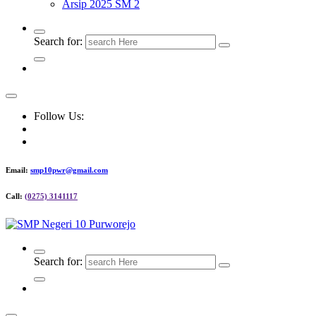
Arsip 2025 SM 2
Search for:
Follow Us:
Email:
smp10pwr@gmail.com
Call:
(0275) 3141117
Search for: