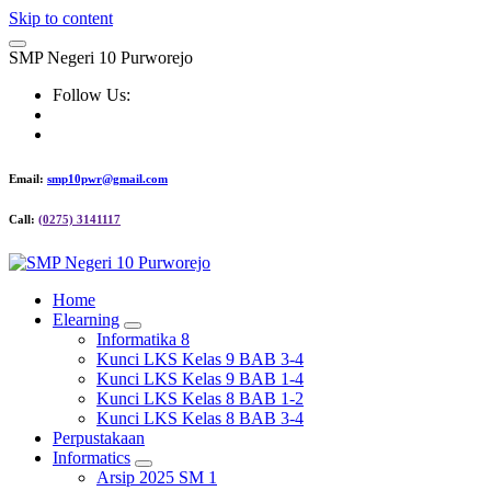
Skip to content
S
M
P
N
e
g
e
r
i
1
0
P
u
r
w
o
r
e
j
o
Follow Us:
Email:
smp10pwr@gmail.com
Call:
(0275) 3141117
Home
Elearning
Informatika 8
Kunci LKS Kelas 9 BAB 3-4
Kunci LKS Kelas 9 BAB 1-4
Kunci LKS Kelas 8 BAB 1-2
Kunci LKS Kelas 8 BAB 3-4
Perpustakaan
Informatics
Arsip 2025 SM 1