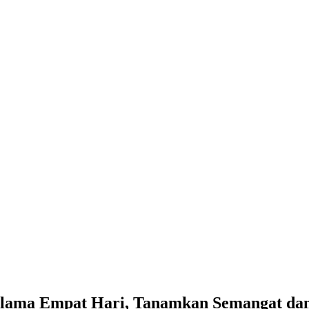
lama Empat Hari, Tanamkan Semangat dan 