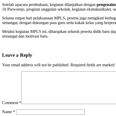
Setelah upacara pembukaan, kegiatan dilanjutkan dengan
pengenalan
10 Purworejo, program unggulan sekolah, kegiatan ekstrakurikuler, ser
Selama empat hari pelaksanaan MPLS, peserta juga mengikuti berbagai
semangat, dengan dukungan para guru serta kakak kelas yang berpera
Melalui kegiatan MPLS ini, diharapkan seluruh peserta didik baru da
semangat dan motivasi baru.
Leave a Reply
Your email address will not be published.
Required fields are marked
Comment
*
Name
*