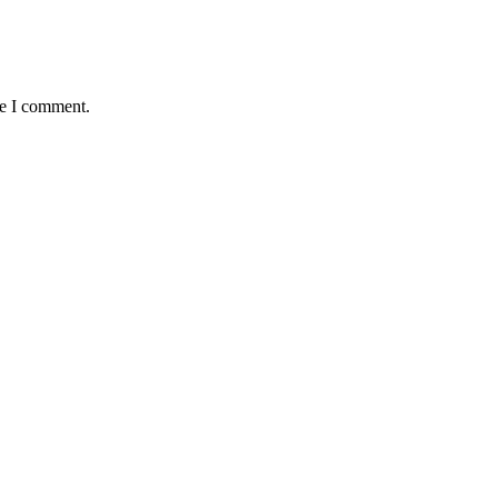
me I comment.