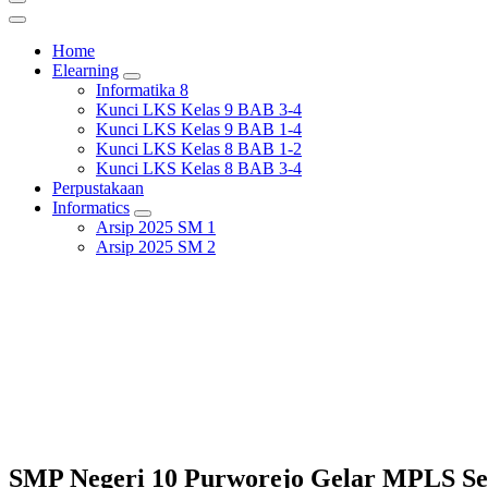
Home
Elearning
Informatika 8
Kunci LKS Kelas 9 BAB 3-4
Kunci LKS Kelas 9 BAB 1-4
Kunci LKS Kelas 8 BAB 1-2
Kunci LKS Kelas 8 BAB 3-4
Perpustakaan
Informatics
Arsip 2025 SM 1
Arsip 2025 SM 2
SMP Negeri 10 Purworejo Gelar MPLS Se