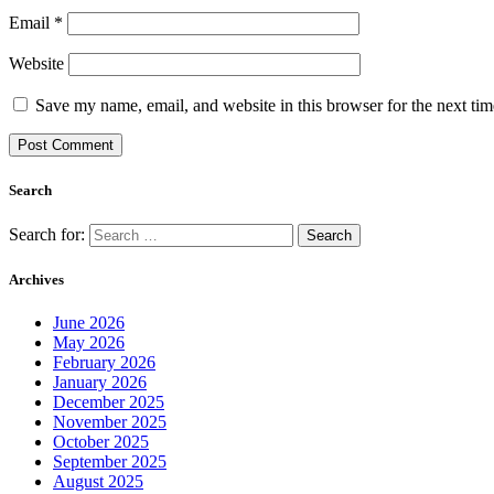
Email
*
Website
Save my name, email, and website in this browser for the next ti
Search
Search for:
Archives
June 2026
May 2026
February 2026
January 2026
December 2025
November 2025
October 2025
September 2025
August 2025